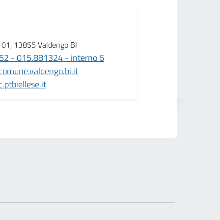
101, 13855 Valdengo BI
2 - 015.881324 - interno 6
omune.valdengo.bi.it
ptbiellese.it