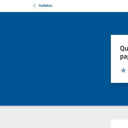
Indietro
Qu
pa
Valut
Valu