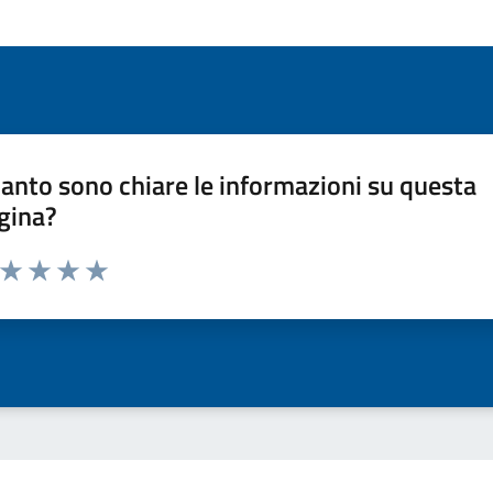
anto sono chiare le informazioni su questa
gina?
a da 1 a 5 stelle la pagina
ta 1 stelle su 5
Valuta 2 stelle su 5
Valuta 3 stelle su 5
Valuta 4 stelle su 5
Valuta 5 stelle su 5