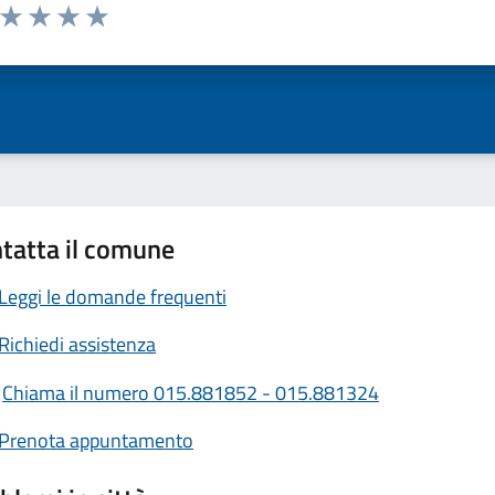
a da 1 a 5 stelle la pagina
ta 1 stelle su 5
Valuta 2 stelle su 5
Valuta 3 stelle su 5
Valuta 4 stelle su 5
Valuta 5 stelle su 5
tatta il comune
Leggi le domande frequenti
Richiedi assistenza
Chiama il numero 015.881852 - 015.881324
Prenota appuntamento