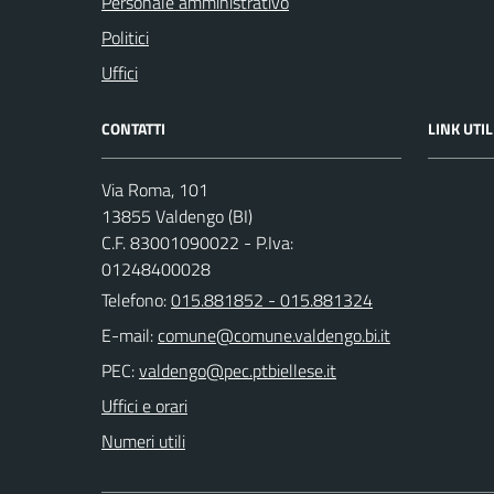
Personale amministrativo
Politici
Uffici
CONTATTI
LINK UTIL
Via Roma, 101
13855 Valdengo (BI)
C.F. 83001090022 - P.Iva:
01248400028
Telefono:
015.881852 - 015.881324
E-mail:
PEC:
Uffici e orari
Numeri utili