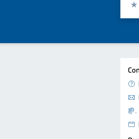
Valut
Valu
Con