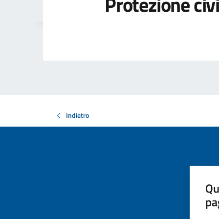
Protezione civi
Indietro
Qu
pa