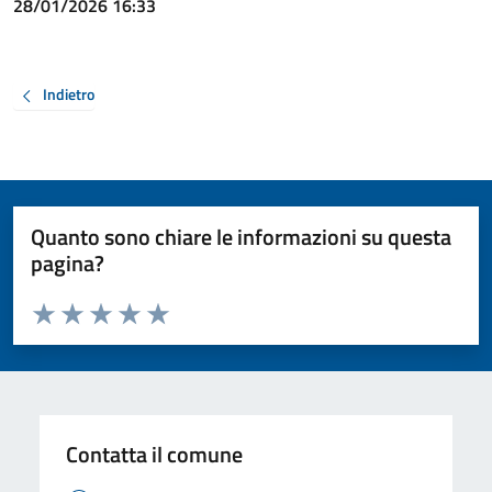
28/01/2026 16:33
Indietro
Quanto sono chiare le informazioni su questa
pagina?
Valuta da 1 a 5 stelle la pagina
Valuta 1 stelle su 5
Valuta 2 stelle su 5
Valuta 3 stelle su 5
Valuta 4 stelle su 5
Valuta 5 stelle su 5
Contatta il comune