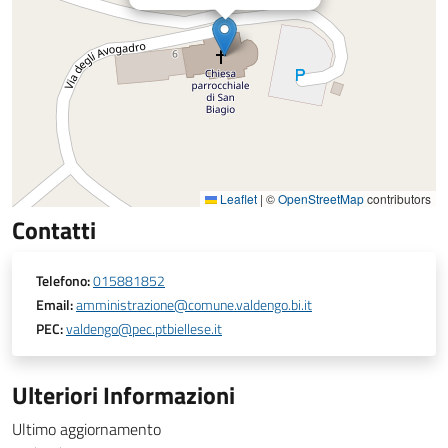
Leaflet
|
©
OpenStreetMap
contributors
Contatti
Telefono:
015881852
Email:
amministrazione@comune.valdengo.bi.it
PEC:
valdengo@pec.ptbiellese.it
Ulteriori Informazioni
Ultimo aggiornamento