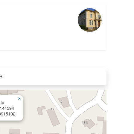
BI
×
te
8144594
8915102