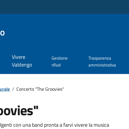
go
Vivere
Gestione
Trasparenza
Valdengo
rifiuti
amministrativa
urale
/
Concerto "The Groovies"
oovies"
lgenti con una band pronta a farvi vivere la musica