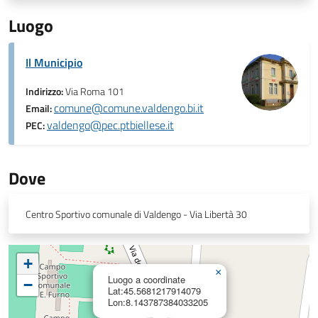
Luogo
Il Municipio
Indirizzo:
Via Roma 101
comune@comune.valdengo.bi.it
Email:
valdengo@pec.ptbiellese.it
PEC:
Dove
Centro Sportivo comunale di Valdengo - Via Libertà 30
+
×
Luogo a coordinate
−
Lat:45.5681217914079
Lon:8.143787384033205