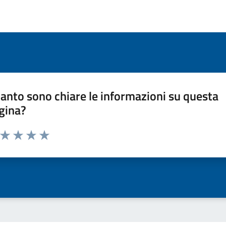
anto sono chiare le informazioni su questa
gina?
a da 1 a 5 stelle la pagina
ta 1 stelle su 5
Valuta 2 stelle su 5
Valuta 3 stelle su 5
Valuta 4 stelle su 5
Valuta 5 stelle su 5