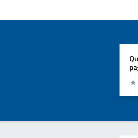
Qu
pa
Valut
Valu