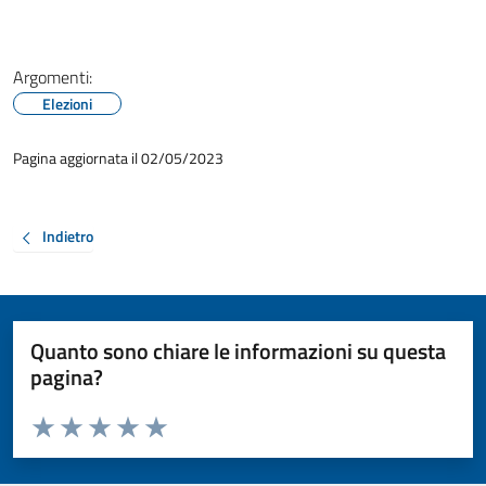
Argomenti:
Elezioni
Pagina aggiornata il 02/05/2023
Indietro
Quanto sono chiare le informazioni su questa
pagina?
Valuta da 1 a 5 stelle la pagina
Valuta 1 stelle su 5
Valuta 2 stelle su 5
Valuta 3 stelle su 5
Valuta 4 stelle su 5
Valuta 5 stelle su 5