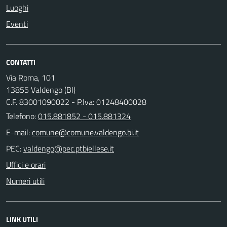
Luoghi
Eventi
CONTATTI
Via Roma, 101
13855 Valdengo (BI)
C.F. 83001090022 - P.Iva: 01248400028
Telefono:
015.881852 - 015.881324
E-mail:
PEC:
Uffici e orari
Numeri utili
LINK UTILI