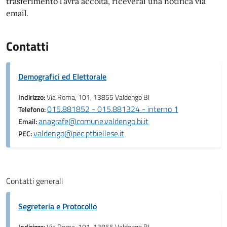
trasferimento l’avrà accolta, riceverai una notifica via
email.
Contatti
Demografici ed Elettorale
Indirizzo:
Via Roma, 101, 13855 Valdengo BI
015.881852 - 015.881324 - interno 1
Telefono:
anagrafe@comune.valdengo.bi.it
Email:
valdengo@pec.ptbiellese.it
PEC:
Contatti generali
Segreteria e Protocollo